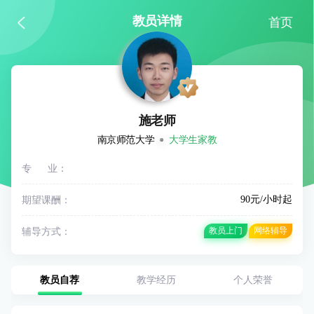
教员详情
首页
施老师
南京师范大学
大学生家教
专 业：
期望课酬：
90元/小时起
辅导方式：
教员上门
网络辅导
教员自荐
教学经历
个人荣誉