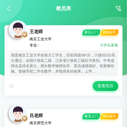
教员库
王老师
教员上门
网络辅导
南京工业大学
专业：
大学生家教
我是南京工业大学在校大三学生，目前四级581分，六级522分高
分通过，全国计算机二级，江苏省计算机三级证书拿到。中考成
绩全县排名第九，擅长数学物理化学、英语成绩很好。有家教经
验。曾辅导初二学生数学，并取得良好效果。上学......
查看简历
吕老师
教员上门
网络辅导
南京师范大学