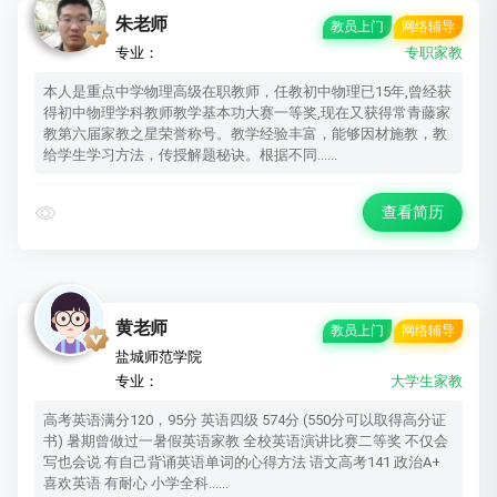
朱老师
教员上门
网络辅导
专业：
专职家教
本人是重点中学物理高级在职教师，任教初中物理已15年,曾经获
得初中物理学科教师教学基本功大赛一等奖,现在又获得常青藤家
教第六届家教之星荣誉称号。教学经验丰富，能够因材施教，教
给学生学习方法，传授解题秘诀。根据不同......
查看简历
黄老师
教员上门
网络辅导
盐城师范学院
专业：
大学生家教
高考英语满分120，95分 英语四级 574分 (550分可以取得高分证
书) 暑期曾做过一暑假英语家教 全校英语演讲比赛二等奖 不仅会
写也会说 有自己背诵英语单词的心得方法 语文高考141 政治A+
喜欢英语 有耐心 小学全科......